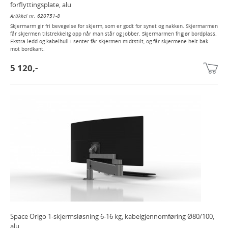
forflyttingsplate, alu
Artikkel nr. 620751-8
Skjermarm gir fri bevegelse for skjerm, som er godt for synet og nakken. Skjermarmen
får skjermen tilstrekkelig opp når man står og jobber. Skjermarmen frigjør bordplass.
Ekstra ledd og kabelhull i senter får skjermen midtstilt, og får skjermene helt bak
mot bordkant.
5 120,-
Space Origo 1-skjermsløsning 6-16 kg, kabelgjennomføring Ø80/100,
alu