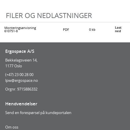
FILER OG NEDLASTNINGER
Last
Monteringsanvisning
PDF
0 kb
610751-8
ned
Ergospace A/S
Bekkelagsveien 14,
1177 Oslo
(+47) 23 00 28 00
lpw@ergospace.no
Orgnr. 9715886332
Hendvendelser
Send en forespørsel på kundeportalen
Om oss