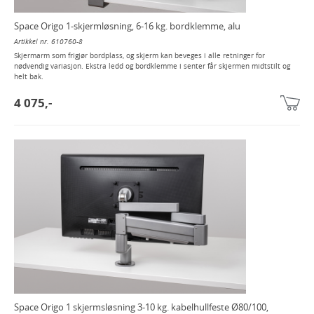
Space Origo 1-skjermløsning, 6-16 kg. bordklemme, alu
Artikkel nr. 610760-8
Skjermarm som frigjør bordplass, og skjerm kan beveges i alle retninger for
nødvendig variasjon. Ekstra ledd og bordklemme i senter får skjermen midtstilt og
helt bak.
4 075,-
Space Origo 1 skjermsløsning 3-10 kg. kabelhullfeste Ø80/100,