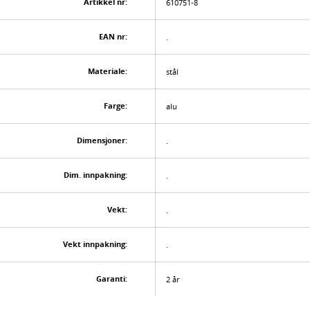
Artikkel nr:
610751-8
EAN nr:
.
Materiale:
stål
Farge:
alu
Dimensjoner:
.
Dim. innpakning:
.
Vekt:
.
Vekt innpakning:
.
Garanti:
2 år