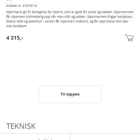
Artikkel nr. 610767-8
Skjermarm gir fri bevegelse for skjerm, som er godt for synet og nakken. Skjermarmen
får skjermen tilstrekkelig opp når man står og jobber. Skjermarmen frigjør bordplass.
Ekstra ledd og kabelhull i senter får skjermen midtstilt, og får skjermene helt bak
mot bordkant.
4 315,-
Til toppen
TEKNISK