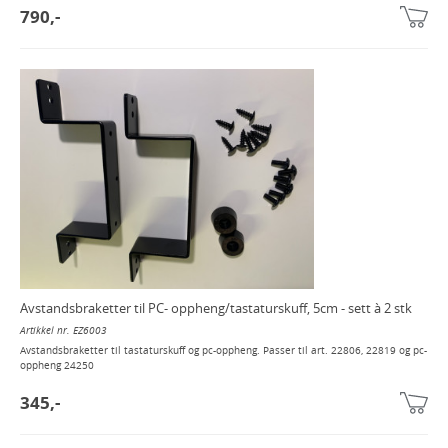
790,-
Avstandsbraketter til PC- oppheng/tastaturskuff, 5cm - sett à 2 stk
Artikkel nr. EZ6003
Avstandsbraketter til tastaturskuff og pc-oppheng. Passer til art. 22806, 22819 og pc-
oppheng 24250
345,-