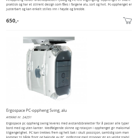
deg
praktisk og har et stilrent design som fåes i fargene alu, sort og hvit. Pc-opphenget er
justerbart og kan enkelt stilles inn i høyde og bredde.
650,-
Ergospace PC-oppheng Sving, alu
Artikkel nr. 24251
Ergospace pc oppheng swing leveres med avstandsbraketter for å passer alle typer
bord med og uten kanter. Medfølgende skinne og rotasjon i opphenget gir maksimal
tilgjengelighet. PC kan trekkes frem og helt bak i skult possisjon, samtidig som man
kommer til både front og bakside av PC. Innfesting med stropper gir en veldig stabil