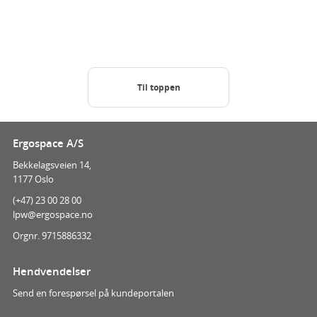
Til toppen
Ergospace A/S
Bekkelagsveien 14,
1177 Oslo
(+47) 23 00 28 00
lpw@ergospace.no
Orgnr. 9715886332
Hendvendelser
Send en forespørsel på kundeportalen