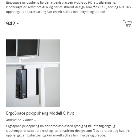
Ergospace pc-oppheng holder arbeidsplassen ryddig og PC lett tilgjengelig.
Opphenget er svært praktisk og har et stilrent design som fåes i alu, sort og hvit. Pc-
opphenget er justerbart og kan enkelt stilles inn i høyde og bredde.
942,-
ErgoSpace pc-oppheng Modell C, hvit
Artikkel nr. 990005-0
Ergospace pc-oppheng holder arbeidsplassen ryddig og PC lett tilgjengelig.
Opphenget er svært praktisk og har et stilrent design som fåes i alu, sort og hvit. Pc-
opphenget er justerbart og kan enkelt stilles inn i høyde og bredde.