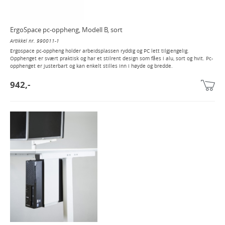
ErgoSpace pc-oppheng, Modell B, sort
Artikkel nr. 990011-1
Ergospace pc-oppheng holder arbeidsplassen ryddig og PC lett tilgjengelig.
Opphenget er svært praktisk og har et stilrent design som fåes i alu, sort og hvit. Pc-
opphenget er justerbart og kan enkelt stilles inn i høyde og bredde.
942,-