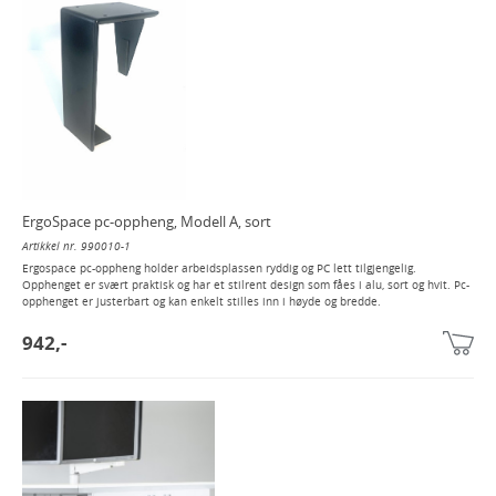
ErgoSpace pc-oppheng, Modell A, sort
Artikkel nr. 990010-1
Ergospace pc-oppheng holder arbeidsplassen ryddig og PC lett tilgjengelig.
Opphenget er svært praktisk og har et stilrent design som fåes i alu, sort og hvit. Pc-
opphenget er justerbart og kan enkelt stilles inn i høyde og bredde.
942,-