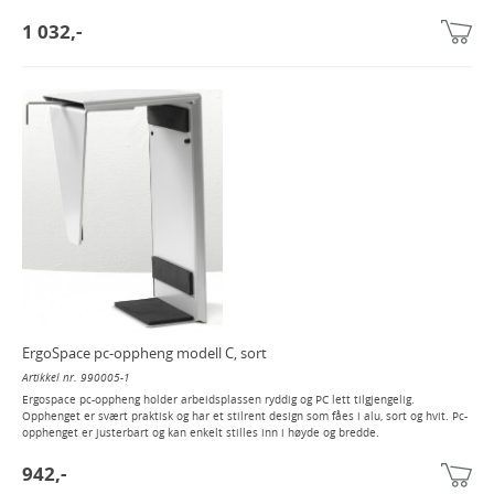
1 032,-
ErgoSpace pc-oppheng modell C, sort
Artikkel nr. 990005-1
Ergospace pc-oppheng holder arbeidsplassen ryddig og PC lett tilgjengelig.
Opphenget er svært praktisk og har et stilrent design som fåes i alu, sort og hvit. Pc-
opphenget er justerbart og kan enkelt stilles inn i høyde og bredde.
942,-