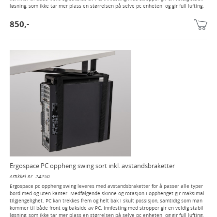
løsning, som ikke tar mer plass en størrelsen på selve pc enheten og gir full lufting.
850,-
Ergospace PC oppheng swing sort inkl. avstandsbraketter
Artikkel nr. 24250
Ergospace pc oppheng swing leveres med avstandsbraketter for å passer alle typer
bord med og uten kanter. Medfølgende skinne og rotasjon i opphenget gir maksimal
tilgjengelighet. PC kan trekkes frem og helt bak i skult possisjon, samtidig som man
kommer til både front og bakside av PC. Innfesting med stropper gir en veldig stabil
løsning, som ikke tar mer plass en størrelsen på selve pc enheten og gir full lufting.