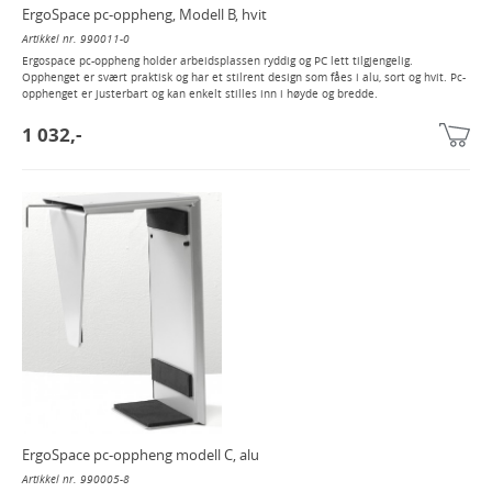
ErgoSpace pc-oppheng, Modell B, hvit
Artikkel nr. 990011-0
Ergospace pc-oppheng holder arbeidsplassen ryddig og PC lett tilgjengelig.
Opphenget er svært praktisk og har et stilrent design som fåes i alu, sort og hvit. Pc-
opphenget er justerbart og kan enkelt stilles inn i høyde og bredde.
1 032,-
ErgoSpace pc-oppheng modell C, alu
Artikkel nr. 990005-8