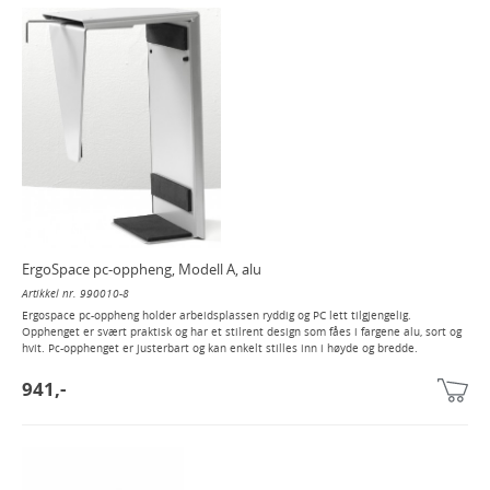
ErgoSpace pc-oppheng, Modell A, alu
Artikkel nr. 990010-8
Ergospace pc-oppheng holder arbeidsplassen ryddig og PC lett tilgjengelig.
Opphenget er svært praktisk og har et stilrent design som fåes i fargene alu, sort og
hvit. Pc-opphenget er justerbart og kan enkelt stilles inn i høyde og bredde.
941,-