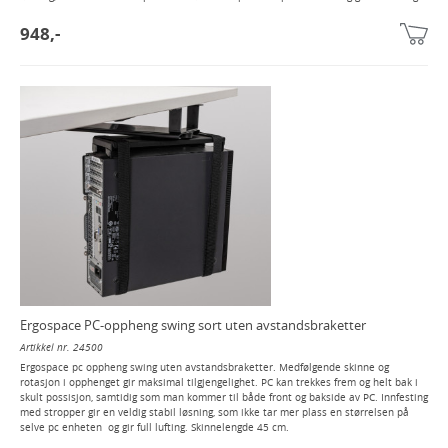
948,-
Ergospace PC-oppheng swing sort uten avstandsbraketter
Artikkel nr. 24500
Ergospace pc oppheng swing uten avstandsbraketter. Medfølgende skinne og
rotasjon i opphenget gir maksimal tilgjengelighet. PC kan trekkes frem og helt bak i
skult possisjon, samtidig som man kommer til både front og bakside av PC. Innfesting
med stropper gir en veldig stabil løsning, som ikke tar mer plass en størrelsen på
selve pc enheten og gir full lufting. Skinnelengde 45 cm.